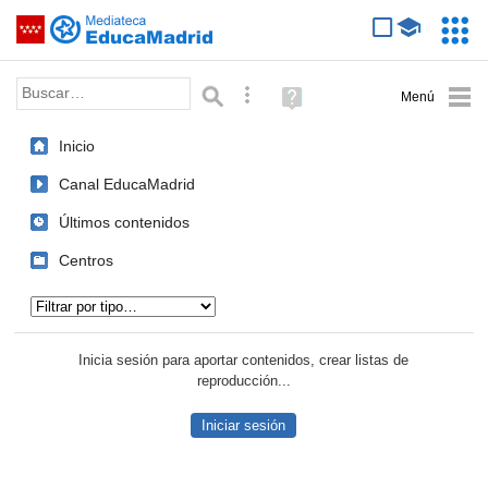
Mediateca de EducaMadrid
Saltar navegación
Servic
Educa
Palabra o frase:
Búsqueda avanzada
Ayuda
(en
ventana
Inicio
nueva)
Canal EducaMadrid
Últimos contenidos
Centros
Tipo de contenido:
Inicia sesión para aportar contenidos, crear listas de
reproducción...
Iniciar sesión