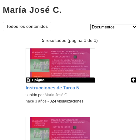
María José C.
documentos
Tipo de contenido:
Todos los contenidos
5
resultados (página
1
de
1
)
1 página
Instrucciones de Tarea 5
Contenido educativo.
subido por
María José C.
-
hace 3 años
-
324
visualizaciones