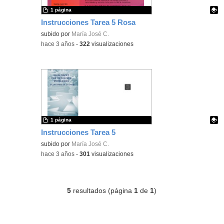
1 página
Instrucciones Tarea 5 Rosa
Contenido educativo.
subido por
María José C.
-
hace 3 años
-
322
visualizaciones
1 página
Instrucciones Tarea 5
Contenido educativo.
subido por
María José C.
-
hace 3 años
-
301
visualizaciones
5
resultados (página
1
de
1
)