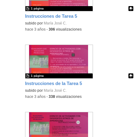
1 página
Instrucciones de Tarea 5
Contenido educativo.
subido por
María José C.
-
hace 3 años
-
306
visualizaciones
1 página
Instrucciones de la Tarea 5
Contenido educativo.
subido por
María José C.
-
hace 3 años
-
338
visualizaciones