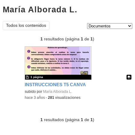
María Alborada L.
documentos
Tipo de contenido:
Todos los contenidos
1
resultados (página
1
de
1
)
1 página
INSTRUCCIONES T5 CANVA
Contenido educativo.
subido por
María Alborada L.
-
hace 3 años
-
281
visualizaciones
1
resultados (página
1
de
1
)