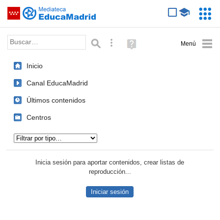
Mediateca de EducaMadrid
Saltar navegación
Servic
Educa
Palabra o frase:
Búsqueda avanzada
Ayuda
(en
ventana
Inicio
nueva)
Canal EducaMadrid
Últimos contenidos
Centros
Tipo de contenido:
Inicia sesión para aportar contenidos, crear listas de
reproducción...
Iniciar sesión