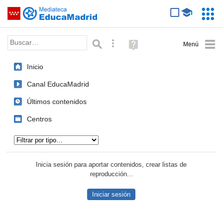
Mediateca de EducaMadrid
Saltar navegación
Servic
Educa
Palabra o frase:
Búsqueda avanzada
Ayuda
(en
ventana
Inicio
nueva)
Canal EducaMadrid
Últimos contenidos
Centros
Tipo de contenido:
Inicia sesión para aportar contenidos, crear listas de
reproducción...
Iniciar sesión