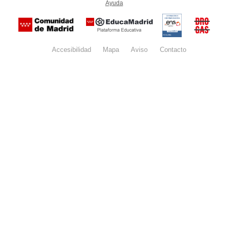
Ayuda
(en ventana nueva)
Certificación
Buzón
de
anónim
conformidad
del Pla
con el
Regiona
Esquema
contra l
Nacional de
Accesibilidad
Mapa
web
Aviso
legal
Contacto
Drogas 
Seguridad
la
(categoría
Comunid
MEDIA). El
de Madr
documento
se abrirá en
ventana
nueva.