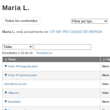
Maria L.
Tipo de contenido:
Todos los contenidos
Maria L.
está actualmente en:
CP INF-PRI CIUDAD DE MERIDA
Sus archivos
:
Resultados
1
-
10
de
10
Restablecer
Título
Ti
Fotos 4ºA Segunda parte
Álbum
Fotos 4º A primera parte
Álbum
LMS-María Leo Gil
Vídeo
Villancico
Vídeo
Navidades
Álbum