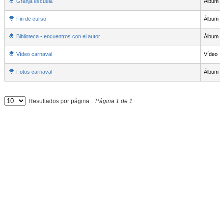
Granja escuela
Álbum
Fin de curso
Álbum
Biblioteca - encuentros con el autor
Álbum
Vídeo carnaval
Vídeo
Fotos carnaval
Álbum
Resultados por página
Página
1
de
1