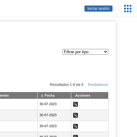
Servic
Iniciar sesión
Educa
Resultados
1
-
6
de
6
Restablecer
enido
Fecha
Acciones
NaN30-07-2023
30-07-2023
Ver
NaN30-07-2023
30-07-2023
Ver
NaN30-07-2023
30-07-2023
Ver