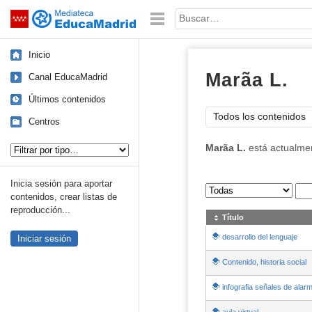
Mediateca de EducaMadrid
Saltar navegación
Palabra o frase:
Inicio
Marã­a L.
Canal EducaMadrid
Últimos contenidos
Todos los contenidos
Centros
Tipo de contenido:
Marã­a L.
está actualme
Inicia sesión para aportar
Sus archivos
:
contenidos, crear listas de
reproducción...
Título
desarrollo del lenguaje
Iniciar sesión
Contenido, historia social
infografia señales de alar