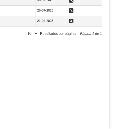
NaN30-07-2023
30-07-2023
Ver
NaN26-07-2023
26-07-2023
Ver
NaN21-04-2023
21-04-2023
Ver
Resultados por página
Página
1
de
1