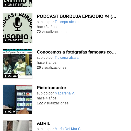
2h 18′ 18″
PODCAST BURBUJA EPISODIO #4 (Completo)
subido por
Tic cepa alcala
-
hace 3 años
72
visualizaciones
2h 40′ 47″
Conocemos a fotógrafas famosas con motivo del 8M
subido por
Tic cepa alcala
-
hace 3 años
20
visualizaciones
23′ 44″
Pictotraductor
Contenido educativo.
subido por
Macarena V.
-
hace 4 años
122
visualizaciones
02′ 0″
ABRIL
Contenido educativo.
subido por
María Del Mar C.
-