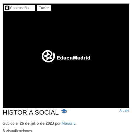
Contenido protegido…
Ajuste
d
HISTORIA SOCIAL
-
p
Contenido
educativo
Subido el
26 de julio de 2023
por
Marã­a L.
8
visualizaciones