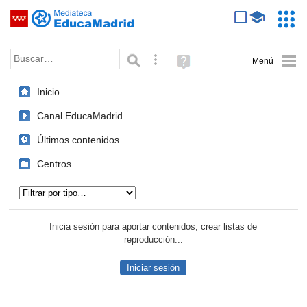
Mediateca de EducaMadrid
Saltar navegación
Servic
Educa
Palabra o frase:
Búsqueda avanzada
Ayuda
(en
ventana
Inicio
nueva)
Canal EducaMadrid
Últimos contenidos
Centros
Tipo de contenido:
Inicia sesión para aportar contenidos, crear listas de
reproducción...
Iniciar sesión