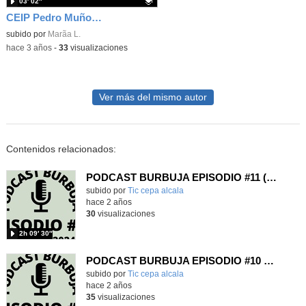
03′ 02″
CEIP Pedro Muñoz Seca. Mentor actúa Educación Especial
Contenido educativo.
subido por
Marã­a L.
-
hace 3 años
-
33
visualizaciones
Ver más del mismo autor
Contenidos relacionados:
PODCAST BURBUJA EPISODIO #11 (Completo)
subido por
Tic cepa alcala
-
hace 2 años
30
visualizaciones
2h 09′ 30″
PODCAST BURBUJA EPISODIO #10 (Completo)
subido por
Tic cepa alcala
-
hace 2 años
35
visualizaciones