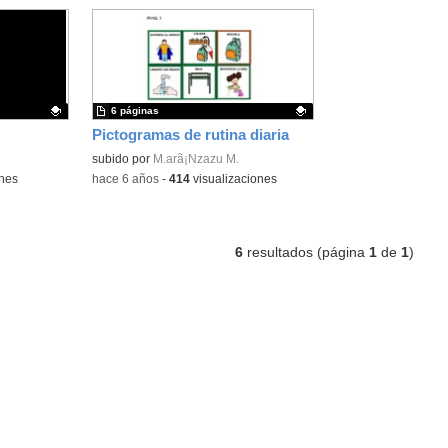
6 páginas
Pictogramas de rutina diaria
Contenido educativo.
subido por
M.arã¡Nzazu M.
ones
-
hace 6 años
-
414
visualizaciones
6
resultados (página
1
de
1
)