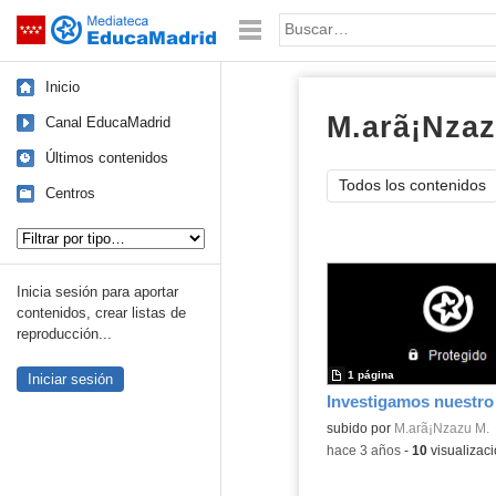
Mediateca de EducaMadrid
Saltar navegación
Palabra o frase:
Inicio
M.arã¡Nzaz
Canal EducaMadrid
Últimos contenidos
Todos los contenidos
Centros
Tipo de contenido:
Inicia sesión para aportar
contenidos, crear listas de
reproducción...
1 página
Iniciar sesión
Investigamos nuestro
Contenido educativo.
subido por
M.arã¡Nzazu M.
-
hace 3 años
-
10
visualizac