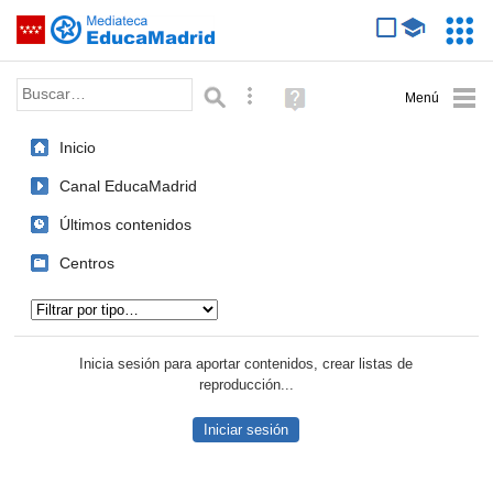
Mediateca de EducaMadrid
Saltar navegación
Servic
Educa
Palabra o frase:
Búsqueda avanzada
Ayuda
(en
ventana
Inicio
nueva)
Canal EducaMadrid
Últimos contenidos
Centros
Tipo de contenido:
Inicia sesión para aportar contenidos, crear listas de
reproducción...
Iniciar sesión