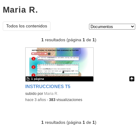
Maria R.
documentos
Tipo de contenido:
Todos los contenidos
1
resultados (página
1
de
1
)
1 página
INSTRUCCIONES T5
Contenido educativo.
subido por
Maria R.
-
hace 3 años
-
383
visualizaciones
1
resultados (página
1
de
1
)