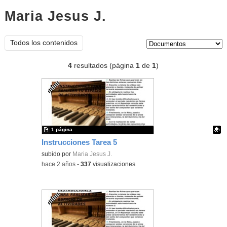
Maria Jesus J.
documentos
Tipo de contenido:
Todos los contenidos
4
resultados (página
1
de
1
)
1 página
Instrucciones Tarea 5
Contenido educativo.
subido por
Maria Jesus J.
-
hace 2 años
-
337
visualizaciones