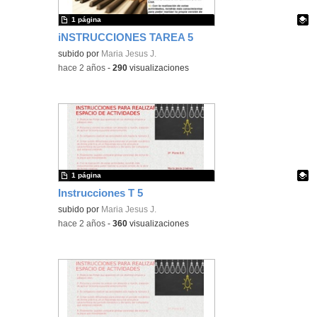
1 página
iNSTRUCCIONES TAREA 5
Contenido educativo.
subido por
Maria Jesus J.
-
hace 2 años
-
290
visualizaciones
1 página
Instrucciones T 5
Contenido educativo.
subido por
Maria Jesus J.
-
hace 2 años
-
360
visualizaciones