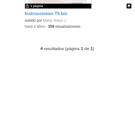
1 página
Instrucciones T5 bis
Contenido educativo.
subido por
Maria Jesus J.
-
hace 2 años
-
359
visualizaciones
4
resultados (página
1
de
1
)