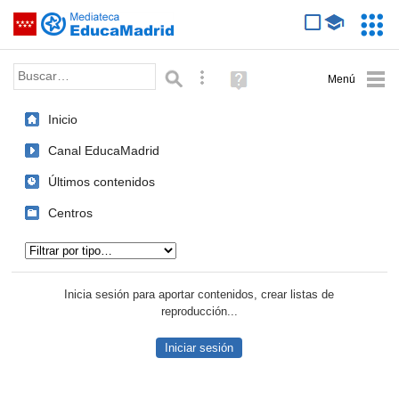
Mediateca de EducaMadrid
Saltar navegación
Servic
Educa
Palabra o frase:
Búsqueda avanzada
Ayuda
(en
ventana
Inicio
nueva)
Canal EducaMadrid
Últimos contenidos
Centros
Tipo de contenido:
Inicia sesión para aportar contenidos, crear listas de
reproducción...
Iniciar sesión