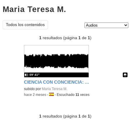
Maria Teresa M.
audios
Tipo de contenido:
Todos los contenidos
1
resultados (página
1
de
1
)
09′ 41″
CIENCIA CON CONCIENCIA: VIAJANDO A LA LUNA
Contenido educativo.
subido por
Maria Teresa M.
-
hace 2 meses
-
Idioma:
-
Escuchado
11
veces
1
resultados (página
1
de
1
)