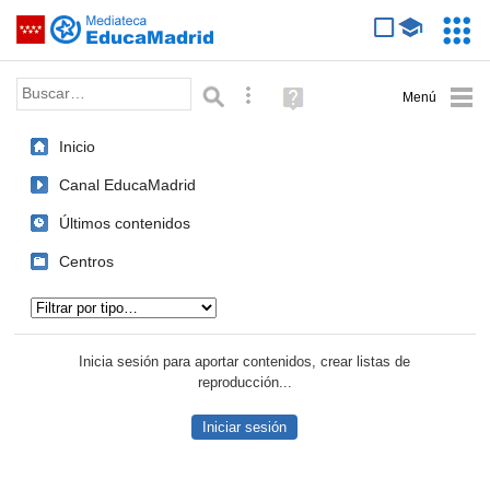
Mediateca de EducaMadrid
Saltar navegación
Servic
Educa
Palabra o frase:
Búsqueda avanzada
Ayuda
(en
ventana
Inicio
nueva)
Canal EducaMadrid
Últimos contenidos
Centros
Tipo de contenido:
Inicia sesión para aportar contenidos, crear listas de
reproducción...
Iniciar sesión