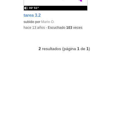
00′ 51″
tarea 3.2
subido por
Mario O.
-
hace 13 años
-
Escuchado
103
veces
2
resultados (página
1
de
1
)