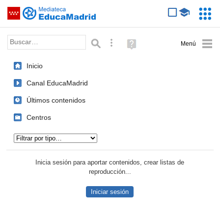
Mediateca de EducaMadrid
Saltar navegación
Servic
Educa
Palabra o frase:
Búsqueda avanzada
Ayuda
(en
ventana
Inicio
nueva)
Canal EducaMadrid
Últimos contenidos
Centros
Tipo de contenido:
Inicia sesión para aportar contenidos, crear listas de
reproducción...
Iniciar sesión