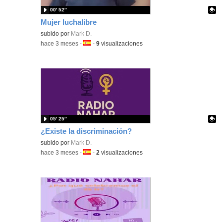
00′ 52″
Mujer luchalibre
Contenido educativo.
subido por
Mark D.
-
hace 3 meses
-
Idioma:
-
9
visualizaciones
05′ 25″
¿Existe la discriminación?
Contenido educativo.
subido por
Mark D.
-
hace 3 meses
-
Idioma:
-
2
visualizaciones