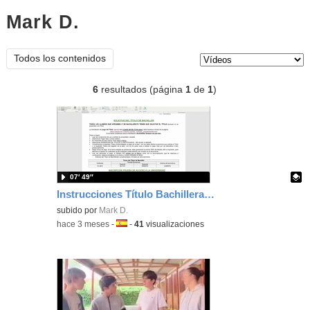
Mark D.
vídeos
Tipo de contenido:
Todos los contenidos
6
resultados (página
1
de
1
)
07′ 49″
Instrucciones Título Bachillerato y Matrícula PAU
Contenido educativo.
subido por
Mark D.
-
hace 3 meses
-
Idioma:
-
41
visualizaciones