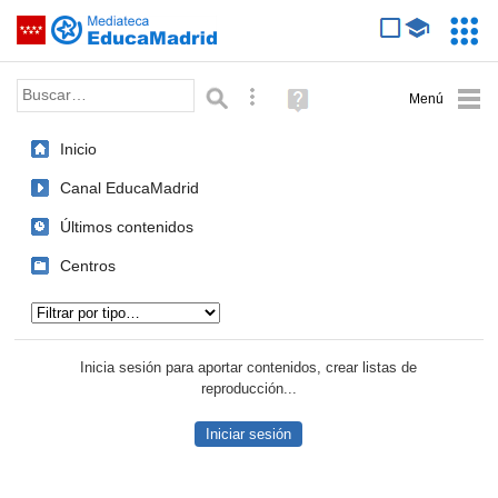
Mediateca de EducaMadrid
Saltar navegación
Servic
Educa
Palabra o frase:
Búsqueda avanzada
Ayuda
(en
ventana
Inicio
nueva)
Canal EducaMadrid
Últimos contenidos
Centros
Tipo de contenido:
Inicia sesión para aportar contenidos, crear listas de
reproducción...
Iniciar sesión