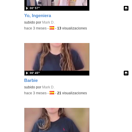
00′ 57″
Yo, Ingeniera
Contenido educativo.
subido por
Mark D.
-
hace 3 meses
-
Idioma:
-
13
visualizaciones
00′ 45″
Barbie
Contenido educativo.
subido por
Mark D.
-
hace 3 meses
-
Idioma:
-
21
visualizaciones