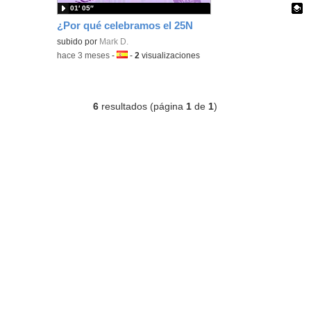
01′ 05″
¿Por qué celebramos el 25N
Contenido educativo.
subido por
Mark D.
-
hace 3 meses
-
Idioma:
-
2
visualizaciones
6
resultados (página
1
de
1
)