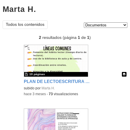
Marta H.
documentos
Tipo de contenido:
Todos los contenidos
2
resultados (página
1
de
1
)
10 páginas
PLAN DE LECTOESCRITURA CEIP SAN MIGUEL
Contenido educativo.
subido por
Marta H.
-
hace 3 meses
-
73
visualizaciones