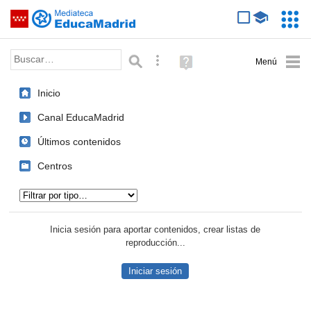
Mediateca de EducaMadrid
Saltar navegación
Servic
Educa
Palabra o frase:
Búsqueda avanzada
Ayuda
(en
ventana
Inicio
nueva)
Canal EducaMadrid
Últimos contenidos
Centros
Tipo de contenido:
Inicia sesión para aportar contenidos, crear listas de
reproducción...
Iniciar sesión