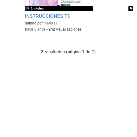
1 página
INSTRUCCIONES T5
Contenido educativo.
subido por
Marta H.
-
hace 3 años
-
242
visualizaciones
2
resultados (página
1
de
1
)