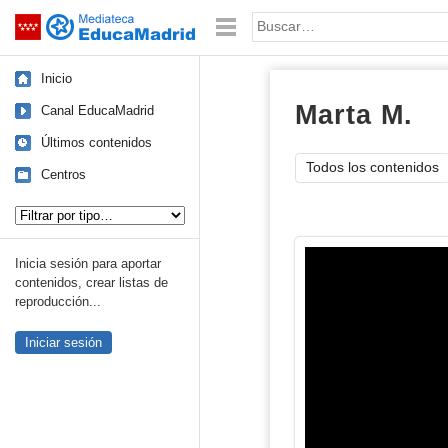
Mediateca de EducaMadrid
Saltar navegación
Palabra o frase:
Inicio
Marta M.
im
Canal EducaMadrid
Últimos contenidos
Todos los contenidos
Centros
Tipo de contenido:
Inicia sesión para aportar
contenidos, crear listas de
reproducción...
Iniciar sesión