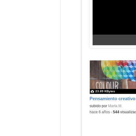
23.89 KBytes
Pensamiento creativo
subido por
Marta M.
-
hace 6 años
-
544
visualiza