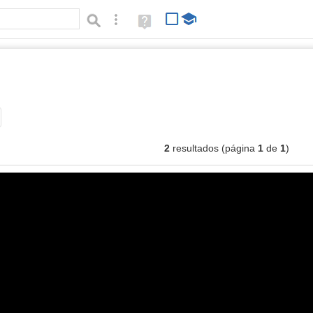
Búsqueda avanzada
Ayuda
(en
ventana
nueva)
ágenes
Tipo de contenido:
2
resultados (página
1
de
1
)