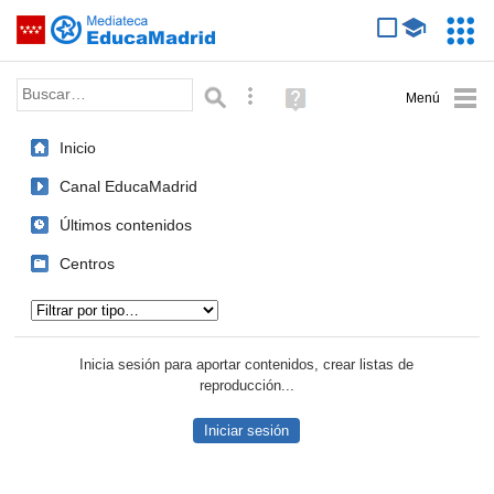
Mediateca de EducaMadrid
Saltar navegación
Servic
Educa
Palabra o frase:
Búsqueda avanzada
Ayuda
(en
ventana
Inicio
nueva)
Canal EducaMadrid
Últimos contenidos
Centros
Tipo de contenido:
Inicia sesión para aportar contenidos, crear listas de
reproducción...
Iniciar sesión