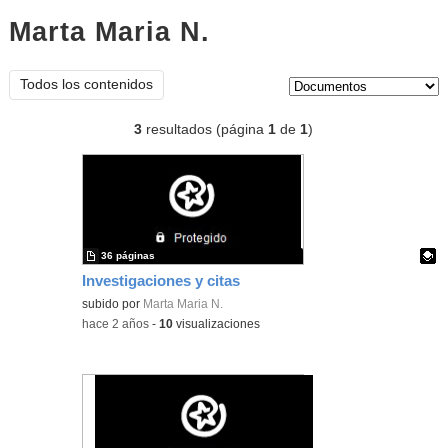
Marta Maria N.
documentos
Tipo de contenido:
Todos los contenidos
3
resultados (página
1
de
1
)
36 páginas
Investigaciones y citas
Contenido educativo.
subido por
Marta Maria N.
-
hace 2 años
-
10
visualizaciones