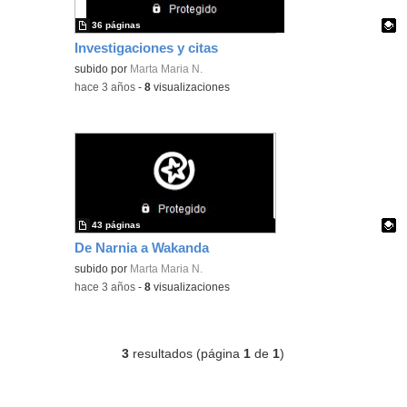
36 páginas
Investigaciones y citas
Contenido educativo.
subido por
Marta Maria N.
-
hace 3 años
-
8
visualizaciones
43 páginas
De Narnia a Wakanda
Contenido educativo.
subido por
Marta Maria N.
-
hace 3 años
-
8
visualizaciones
3
resultados (página
1
de
1
)