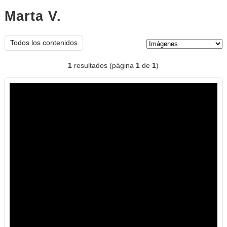
Marta V.
imágenes
Tipo de contenido:
Todos los contenidos
1
resultados (página
1
de
1
)