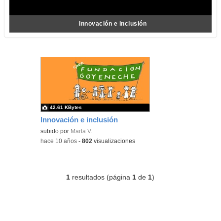
Innovación e inclusión
42.61 KBytes
Innovación e inclusión
subido por
Marta V.
-
hace 10 años
-
802
visualizaciones
1
resultados (página
1
de
1
)