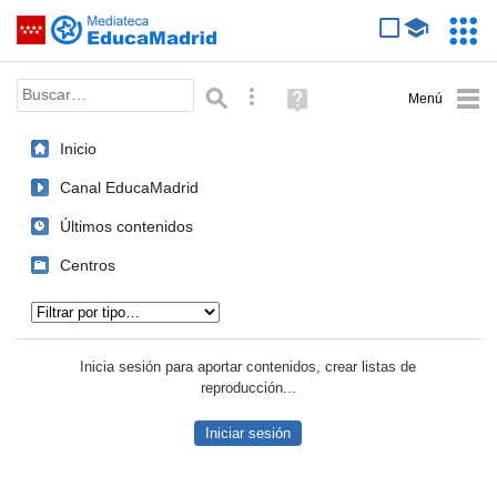
Mediateca de EducaMadrid
Saltar navegación
Servic
Educa
Palabra o frase:
Búsqueda avanzada
Ayuda
(en
ventana
Inicio
nueva)
Canal EducaMadrid
Últimos contenidos
Centros
Tipo de contenido:
Inicia sesión para aportar contenidos, crear listas de
reproducción...
Iniciar sesión