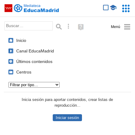
Mediateca de EducaMadrid
Saltar navegación
Servic
Educa
Palabra o frase:
Búsqueda avanzada
Ayuda
(en
ventana
Inicio
nueva)
Canal EducaMadrid
Últimos contenidos
Centros
Tipo de contenido:
Inicia sesión para aportar contenidos, crear listas de
reproducción...
Iniciar sesión