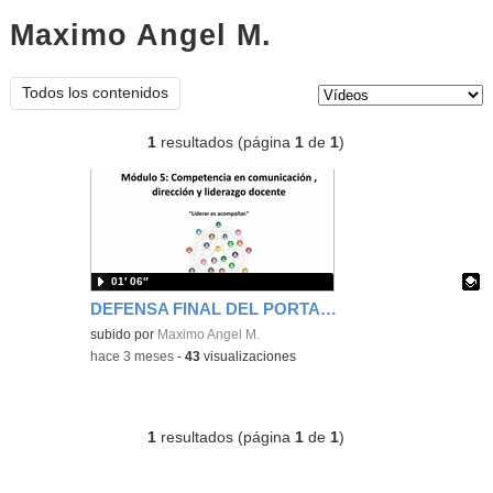
Maximo Angel M.
vídeos
Tipo de contenido:
Todos los contenidos
1
resultados (página
1
de
1
)
01′ 06″
DEFENSA FINAL DEL PORTAFOLIO_MáximoÁngelMataHernández_CID-GRUPO04
Contenido educativo.
subido por
Maximo Angel M.
-
hace 3 meses
-
43
visualizaciones
1
resultados (página
1
de
1
)