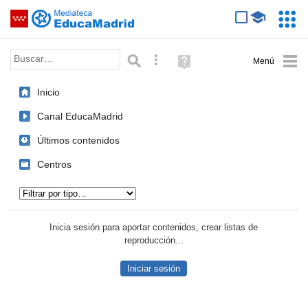
Mediateca de EducaMadrid
Saltar navegación
Servic
Educa
Palabra o frase:
Búsqueda avanzada
Ayuda
(en
ventana
Inicio
nueva)
Canal EducaMadrid
Últimos contenidos
Centros
Tipo de contenido:
Inicia sesión para aportar contenidos, crear listas de
reproducción...
Iniciar sesión