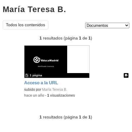
María Teresa B.
documentos
Tipo de contenido:
Todos los contenidos
1
resultados (página
1
de
1
)
1 página
Acceso a la URL
Contenido educativo.
subido por
María Teresa B.
-
hace un año
-
1
visualizaciones
1
resultados (página
1
de
1
)