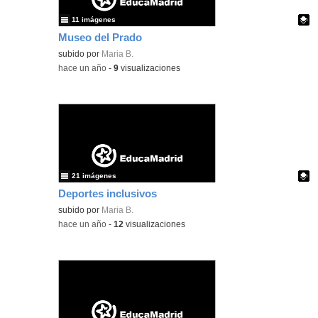
11 imágenes
Museo del Prado
Contenido educativo.
subido por
Maria B.
-
hace un año
-
9
visualizaciones
21 imágenes
Deportes inclusivos
Contenido educativo.
subido por
Maria B.
-
hace un año
-
12
visualizaciones