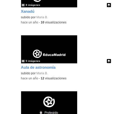
8 imágenes
Xanadú
Contenido educativo.
subido por
Maria B.
-
hace un año
-
10
visualizaciones
5 imágenes
Aula de astronomía
Contenido educativo.
subido por
Maria B.
-
hace un año
-
12
visualizaciones