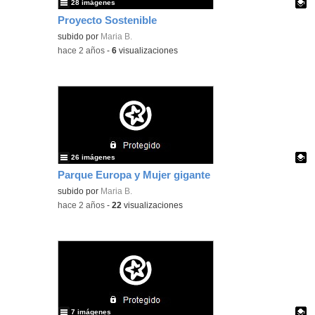
28 imágenes
Proyecto Sostenible
Contenido educativo.
subido por
Maria B.
-
hace 2 años
-
6
visualizaciones
26 imágenes
Parque Europa y Mujer gigante
Contenido educativo.
subido por
Maria B.
-
hace 2 años
-
22
visualizaciones
7 imágenes