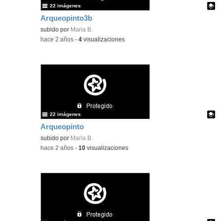
22 imágenes
Arqueopinto3b
Contenido educativo.
subido por
Maria B.
-
hace 2 años
-
4
visualizaciones
22 imágenes
Arqueopinto
Contenido educativo.
subido por
Maria B.
-
hace 2 años
-
10
visualizaciones