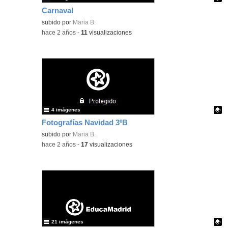
Carnaval
Contenido educativo.
subido por
Maria B.
-
hace 2 años
-
11
visualizaciones
4 imágenes
Fotografías Navidad 3ºB
Contenido educativo.
subido por
Maria B.
-
hace 2 años
-
17
visualizaciones
21 imágenes