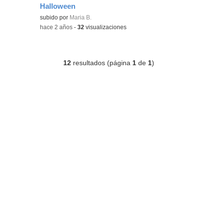
Halloween
Contenido educativo.
subido por
Maria B.
-
hace 2 años
-
32
visualizaciones
12
resultados (página
1
de
1
)