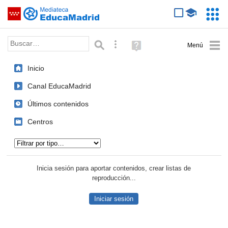
Mediateca de EducaMadrid
Saltar navegación
Servic
Educa
Palabra o frase:
Búsqueda avanzada
Ayuda
(en
ventana
Inicio
nueva)
Canal EducaMadrid
Últimos contenidos
Centros
Tipo de contenido:
Inicia sesión para aportar contenidos, crear listas de
reproducción...
Iniciar sesión