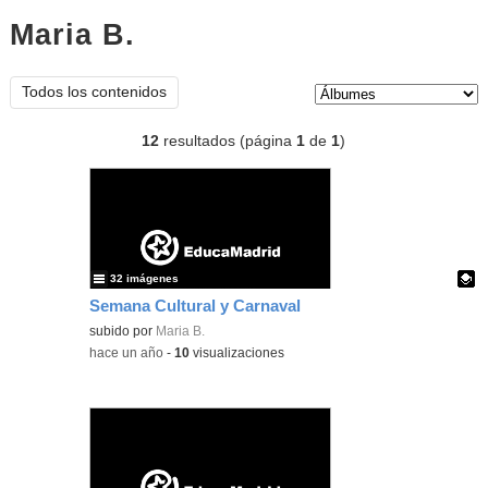
Maria B.
Álbumes
Tipo de contenido:
Todos los contenidos
12
resultados (página
1
de
1
)
32 imágenes
Semana Cultural y Carnaval
Contenido educativo.
subido por
Maria B.
-
hace un año
-
10
visualizaciones