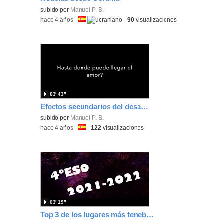
subido por
Manuel P. B.
-
hace 4 años
-
Idioma:
-
90
visualizaciones
03′ 43″
Efectos secundarios del desamor
subido por
Manuel P. B.
-
hace 4 años
-
Idioma:
-
122
visualizaciones
03′ 19″
Top 3 de los lugares más tenebrosos del instituto