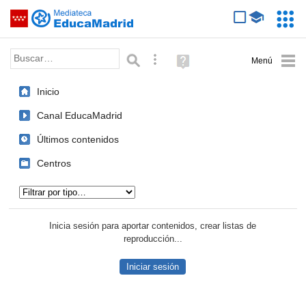
Mediateca de EducaMadrid
Saltar navegación
Servic
Educa
Palabra o frase:
Búsqueda avanzada
Ayuda
(en
ventana
Inicio
nueva)
Canal EducaMadrid
Últimos contenidos
Centros
Tipo de contenido:
Inicia sesión para aportar contenidos, crear listas de
reproducción...
Iniciar sesión