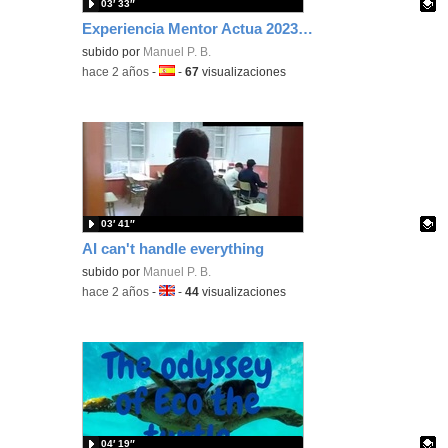
03′ 33″
Experiencia Mentor Actua 2023-2024 IES Ramiro de Maeztu - IES Calderon de la Barca
Contenido educativo.
subido por
Manuel P. B.
-
hace 2 años
-
Idioma:
-
67
visualizaciones
03′ 41″
AI can't handle everything
Contenido educativo.
subido por
Manuel P. B.
-
hace 2 años
-
Idioma:
-
44
visualizaciones
04′ 19″