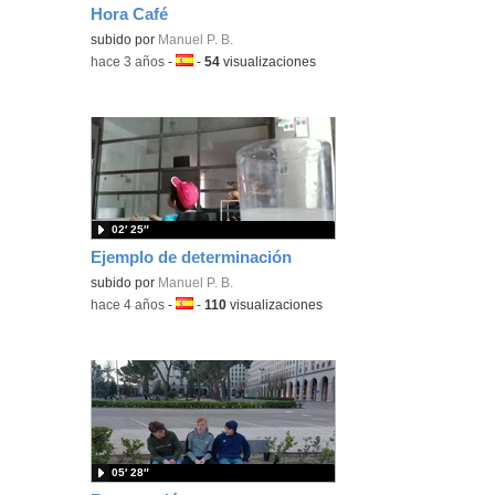
Hora Café
Contenido educativo.
subido por
Manuel P. B.
-
hace 3 años
-
Idioma:
-
54
visualizaciones
02′ 25″
Ejemplo de determinación
subido por
Manuel P. B.
-
hace 4 años
-
Idioma:
-
110
visualizaciones
05′ 28″