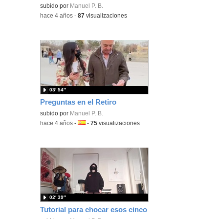
subido por
Manuel P. B.
-
hace 4 años
-
87
visualizaciones
03′ 54″
Preguntas en el Retiro
subido por
Manuel P. B.
-
hace 4 años
-
Idioma:
-
75
visualizaciones
02′ 39″
Tutorial para chocar esos cinco