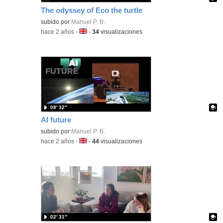
The odyssey of Eco the turtle
Contenido educativo.
subido por
Manuel P. B.
-
hace 2 años
-
Idioma:
-
34
visualizaciones
08′ 32″
AI future
Contenido educativo.
subido por
Manuel P. B.
-
hace 2 años
-
Idioma:
-
44
visualizaciones
02′ 31″