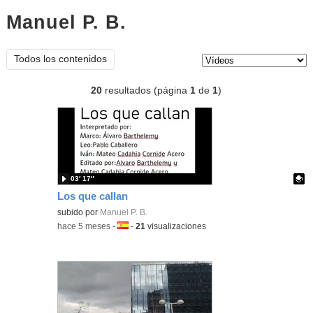
Manuel P. B.
vídeos
Tipo de contenido:
Todos los contenidos
20
resultados (página
1
de
1
)
03′ 17″
Los que callan
Contenido educativo.
subido por
Manuel P. B.
-
hace 5 meses
-
Idioma:
-
21
visualizaciones