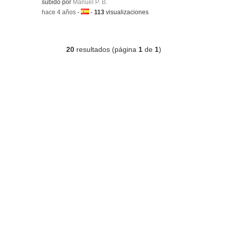
subido por
Manuel P. B.
-
hace 4 años
-
Idioma:
-
113
visualizaciones
20
resultados (página
1
de
1
)