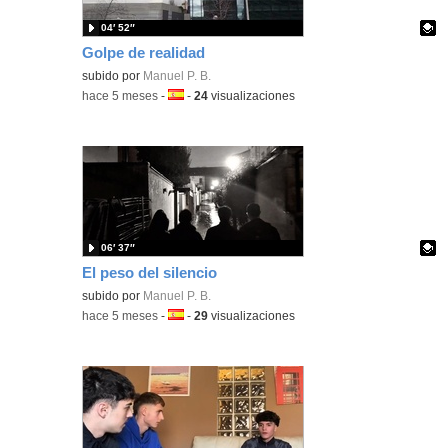
04′ 52″
Golpe de realidad
Contenido educativo.
subido por
Manuel P. B.
-
hace 5 meses
-
Idioma:
-
24
visualizaciones
06′ 37″
El peso del silencio
Contenido educativo.
subido por
Manuel P. B.
-
hace 5 meses
-
Idioma:
-
29
visualizaciones