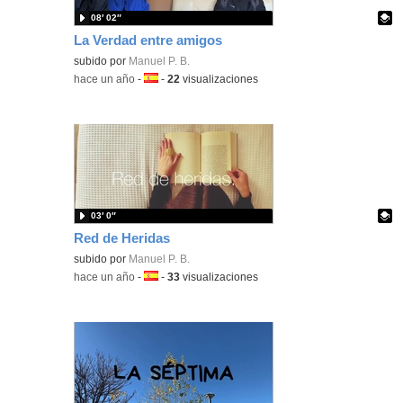
08′ 02″
La Verdad entre amigos
Contenido educativo.
subido por
Manuel P. B.
-
hace un año
-
Idioma:
-
22
visualizaciones
03′ 0″
Red de Heridas
Contenido educativo.
subido por
Manuel P. B.
-
hace un año
-
Idioma:
-
33
visualizaciones