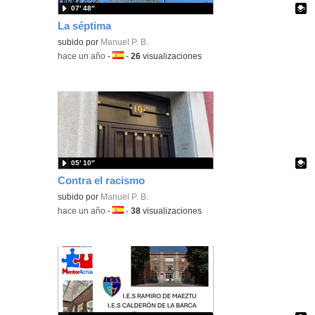
07′ 48″
La séptima
Contenido educativo.
subido por
Manuel P. B.
-
hace un año
-
Idioma:
-
26
visualizaciones
05′ 10″
Contra el racismo
Contenido educativo.
subido por
Manuel P. B.
-
hace un año
-
Idioma:
-
38
visualizaciones