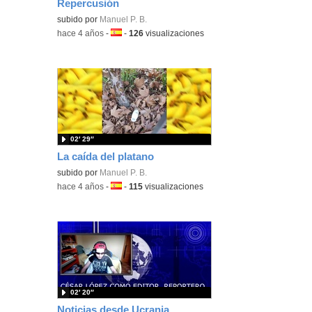
Repercusión
subido por
Manuel P. B.
-
hace 4 años
-
Idioma:
-
126
visualizaciones
02′ 29″
La caída del platano
subido por
Manuel P. B.
-
hace 4 años
-
Idioma:
-
115
visualizaciones
02′ 20″
Noticias desde Ucrania