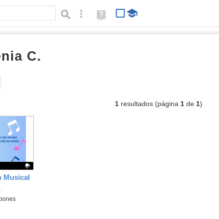
Búsqueda avanzada
Ayuda
(en
ventana
nueva)
nia C.
documentos
Tipo de contenido:
1
resultados (página
1
de
1
)
o Musical
.
ciones