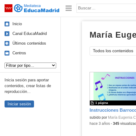
Mediateca de EducaMadrid
Saltar navegación
Palabra o frase:
Inicio
María Euge
Canal EducaMadrid
Últimos contenidos
Todos los contenidos
Centros
Tipo de contenido:
Inicia sesión para aportar
contenidos, crear listas de
reproducción...
1 página
Iniciar sesión
Instrucciones Barroc
Contenido educativo.
subido por
María Eugenia C
-
hace 3 años
-
345
visualiza