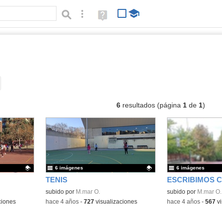
Búsqueda avanzada
Ayuda
(en
ventana
nueva)
lbumes
Tipo de contenido:
6
resultados (página
1
de
1
)
6 imágenes
6 imágenes
TENIS
Contenido educativo.
subido por
M.mar O.
Contenido educativo
subido por
M.mar O.
ciones
-
hace 4 años
-
727
visualizaciones
-
hace 4 años
-
567
vi