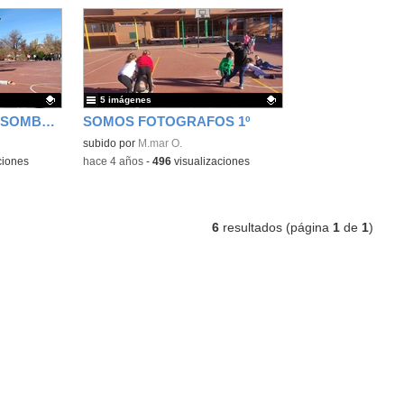
5 imágenes
JUGAMOS CON LAS SOMBRAS 1º
SOMOS FOTOGRAFOS 1º
Contenido educativo.
subido por
M.mar O.
ciones
-
hace 4 años
-
496
visualizaciones
6
resultados (página
1
de
1
)