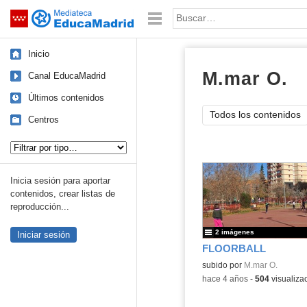
Mediateca de EducaMadrid
Saltar navegación
Palabra o frase:
Inicio
M.mar O.
Á
Canal EducaMadrid
Últimos contenidos
Todos los contenidos
Centros
Tipo de contenido:
Inicia sesión para aportar
contenidos, crear listas de
reproducción...
2 imágenes
Iniciar sesión
FLOORBALL
Contenido educativo.
subido por
M.mar O.
-
hace 4 años
-
504
visualiza