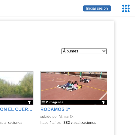
Servic
Iniciar sesión
Educa
2 imágenes
ESCRIBIMOS CON EL CUERPO 3º
RODAMOS 1º
.
Contenido educativo.
subido por
M.mar O.
sualizaciones
-
hace 4 años
-
382
visualizaciones