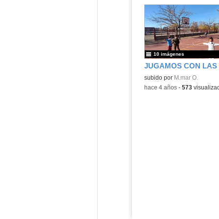
10 imágenes
Contenido educativo.
subido por
M.mar O.
-
hace 4 años
-
573
visualiza