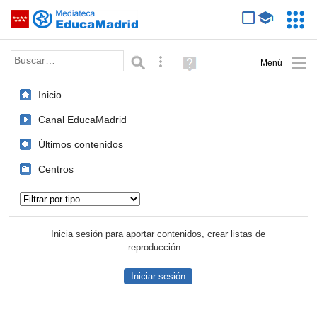
Mediateca de EducaMadrid
Saltar navegación
Servic
Educa
Palabra o frase:
Búsqueda avanzada
Ayuda
(en
ventana
Inicio
nueva)
Canal EducaMadrid
Últimos contenidos
Centros
Tipo de contenido:
Inicia sesión para aportar contenidos, crear listas de
reproducción...
Iniciar sesión