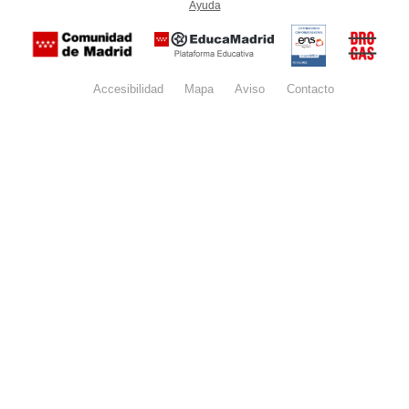
Ayuda
(en ventana nueva)
Certificación
Buzón
de
anónim
conformidad
del Pla
con el
Regiona
Esquema
contra l
Nacional de
Accesibilidad
Mapa
web
Aviso
legal
Contacto
Drogas 
Seguridad
la
(categoría
Comunid
MEDIA). El
de Madr
documento
se abrirá en
ventana
nueva.