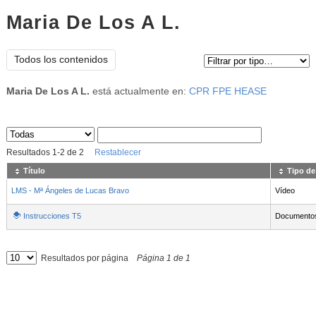
Maria De Los A L.
Tipo de contenido:
Todos los contenidos
Maria De Los A L.
está actualmente en:
CPR FPE HEASE
Sus archivos
:
Resultados
1
-
2
de
2
Restablecer
Título
Tipo de
LMS - Mª Ángeles de Lucas Bravo
Vídeo
Instrucciones T5
Documento
Resultados por página
Página
1
de
1