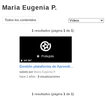
Maria Eugenia P.
vídeos
Tipo de contenido:
Todos los contenidos
1
resultados (página
1
de
1
)
04′ 56″
Gestión plataforma de Aprendizaje y evaluación
subido por
Maria Eugenia P.
-
hace 2 años
-
3
visualizaciones
1
resultados (página
1
de
1
)