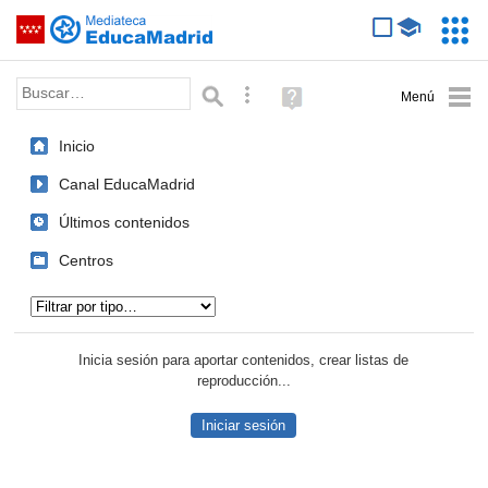
Mediateca de EducaMadrid
Saltar navegación
Servic
Educa
Palabra o frase:
Búsqueda avanzada
Ayuda
(en
ventana
Inicio
nueva)
Canal EducaMadrid
Últimos contenidos
Centros
Tipo de contenido:
Inicia sesión para aportar contenidos, crear listas de
reproducción...
Iniciar sesión