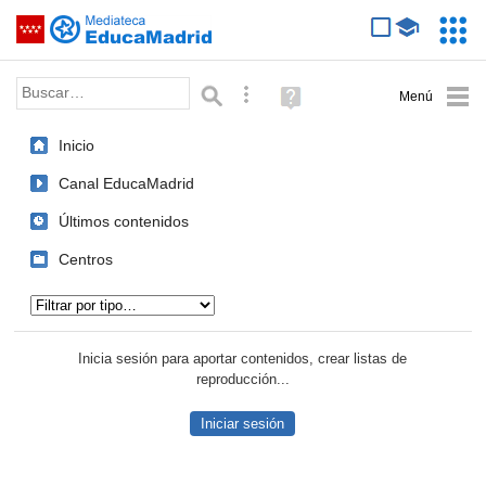
Mediateca de EducaMadrid
Saltar navegación
Servic
Educa
Palabra o frase:
Búsqueda avanzada
Ayuda
(en
ventana
Inicio
nueva)
Canal EducaMadrid
Últimos contenidos
Centros
Tipo de contenido:
Inicia sesión para aportar contenidos, crear listas de
reproducción...
Iniciar sesión