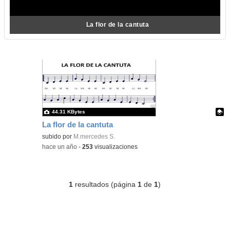
La flor de la cantuta
44.31 KBytes
La flor de la cantuta
Contenido educativo.
subido por
M.mercedes S.
-
hace un año
-
253
visualizaciones
1
resultados (página
1
de
1
)