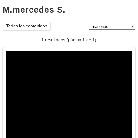
M.mercedes S.
imágenes
Tipo de contenido:
Todos los contenidos
1
resultados (página
1
de
1
)