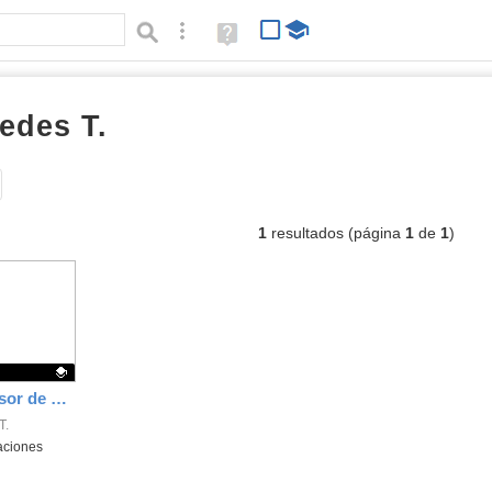
Búsqueda avanzada
Ayuda
(en
ventana
nueva)
edes T.
epub
Tipo de contenido:
1
resultados (página
1
de
1
)
El asesinato del profesor de matemáticas
T.
aciones