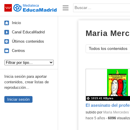
Mediateca de EducaMadrid
Saltar navegación
Palabra o frase:
Inicio
Maria Merc
Canal EducaMadrid
Últimos contenidos
Todos los contenidos
Centros
Tipo de contenido:
Inicia sesión para aportar
contenidos, crear listas de
reproducción...
1015.41 KBytes
Iniciar sesión
Contenido educativo.
subido por
Maria Mercedes 
-
hace 5 años
-
6096
visualiz