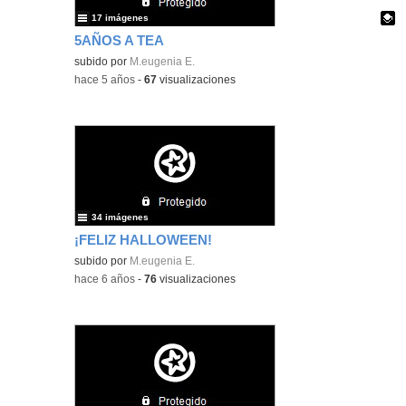
17 imágenes
5AÑOS A TEA
Contenido educativo.
subido por
M.eugenia E.
-
hace 5 años
-
67
visualizaciones
34 imágenes
¡FELIZ HALLOWEEN!
subido por
M.eugenia E.
-
hace 6 años
-
76
visualizaciones