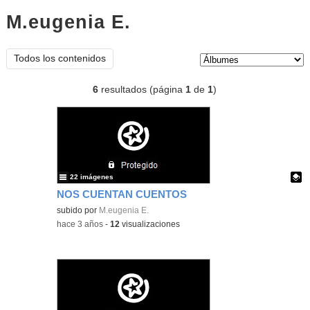
M.eugenia E.
Álbumes
Tipo de contenido:
Todos los contenidos
6
resultados (página
1
de
1
)
22 imágenes
NOS CUENTAN CUENTOS
Contenido educativo.
subido por
M.eugenia E.
-
hace 3 años
-
12
visualizaciones