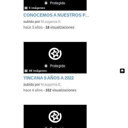
5 imágenes
CONOCEMOS A NUESTROS PADRINOS Y MADRINAS DE LECTURA
subido por
M.eugenia E.
-
hace 3 años
-
18
visualizaciones
48 imágenes
YINCANA 5 AÑOS A 2022
Contenido educativo.
subido por
M.eugenia E.
-
hace 4 años
-
102
visualizaciones