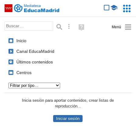
Mediateca de EducaMadrid
Saltar navegación
Servic
Educa
Palabra o frase:
Búsqueda avanzada
Ayuda
(en
ventana
Inicio
nueva)
Canal EducaMadrid
Últimos contenidos
Centros
Tipo de contenido:
Inicia sesión para aportar contenidos, crear listas de
reproducción...
Iniciar sesión