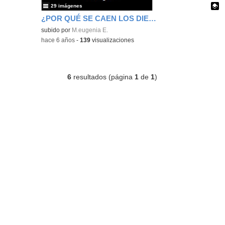
29 imágenes
¿POR QUÉ SE CAEN LOS DIENTES? PROYECTO
Contenido educativo.
subido por
M.eugenia E.
-
hace 6 años
-
139
visualizaciones
6
resultados (página
1
de
1
)