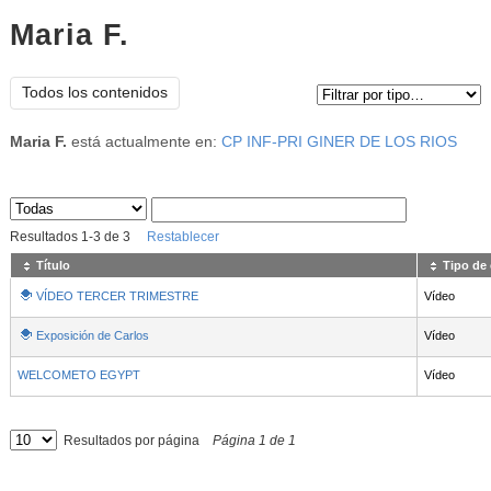
Maria F.
Tipo de contenido:
Todos los contenidos
Maria F.
está actualmente en:
CP INF-PRI GINER DE LOS RIOS
Sus archivos
:
Resultados
1
-
3
de
3
Restablecer
Título
Tipo de
VÍDEO TERCER TRIMESTRE
Vídeo
Exposición de Carlos
Vídeo
WELCOMETO EGYPT
Vídeo
Resultados por página
Página
1
de
1