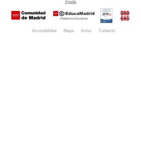
Ayuda
(en ventana nueva)
Certificación
Buzón
de
anónim
conformidad
del Pla
con el
Regiona
Esquema
contra l
Nacional de
Accesibilidad
Mapa
web
Aviso
legal
Contacto
Drogas 
Seguridad
la
(categoría
Comunid
MEDIA). El
de Madr
documento
se abrirá en
ventana
nueva.