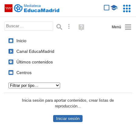
Mediateca de EducaMadrid
Saltar navegación
Servic
Educa
Palabra o frase:
Búsqueda avanzada
Ayuda
(en
ventana
Inicio
nueva)
Canal EducaMadrid
Últimos contenidos
Centros
Tipo de contenido:
Inicia sesión para aportar contenidos, crear listas de
reproducción...
Iniciar sesión