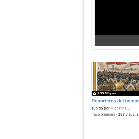
1.99 MBytes
Contenido educativo.
subido por
M.cristina G.
-
hace 5 meses
-
187
visualiz