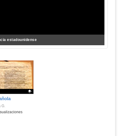
ncia estadounidense
añola
.
a G.
sualizaciones