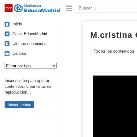
Mediateca de EducaMadrid
Saltar navegación
Palabra o frase:
Inicio
M.cristina 
Canal EducaMadrid
Últimos contenidos
Todos los contenidos
Centros
Tipo de contenido:
Inicia sesión para aportar
contenidos, crear listas de
reproducción...
Iniciar sesión