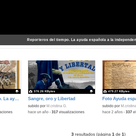
Reporteros del tiempo. La ayuda española a la independe
376.26 KBytes
479.27 KBytes
Reporteros del tiempo. La ayuda española a la independencia estadounidense
Sangre, oro y Libertad
Foto Ayuda esp
Contenido educativo.
subido por
M.cristina G.
Contenido educativo
subido por
M.cristin
aciones
-
hace un año
-
317
visualizaciones
-
hace 2 años
-
337
vi
3
resultados (página
1
de
1
)