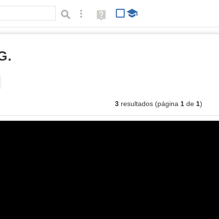
Búsqueda avanzada
Ayuda
(en
ventana
nueva)
G.
imágenes
Tipo de contenido:
3
resultados (página
1
de
1
)