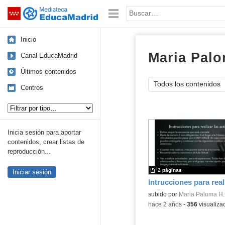
Mediateca de EducaMadrid
Saltar navegación
Palabra o frase:
Inicio
Maria Palo
Canal EducaMadrid
Últimos contenidos
Todos los contenidos
Centros
Tipo de contenido:
Inicia sesión para aportar
contenidos, crear listas de
reproducción...
2 páginas
Iniciar sesión
Contenido educativo.
subido por
Maria Paloma H.
-
hace 2 años
-
356
visualiza