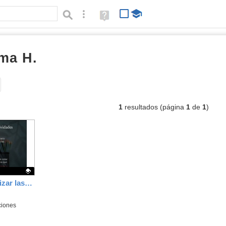
Búsqueda avanzada
Ayuda
(en
ventana
nueva)
ma H.
documentos
Tipo de contenido:
1
resultados (página
1
de
1
)
Intrucciones para realizar las actividades T5
ciones