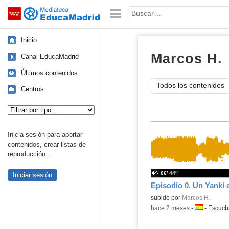
Mediateca de EducaMadrid
Saltar navegación
Palabra o frase:
Inicio
Marcos H.
a
Canal EducaMadrid
Últimos contenidos
Todos los contenidos
Centros
Tipo de contenido:
Inicia sesión para aportar
contenidos, crear listas de
reproducción...
06′ 44″
Iniciar sesión
Contenido educativo.
subido por
Marcos H.
-
hace 2 meses
-
Idioma:
-
Escuc