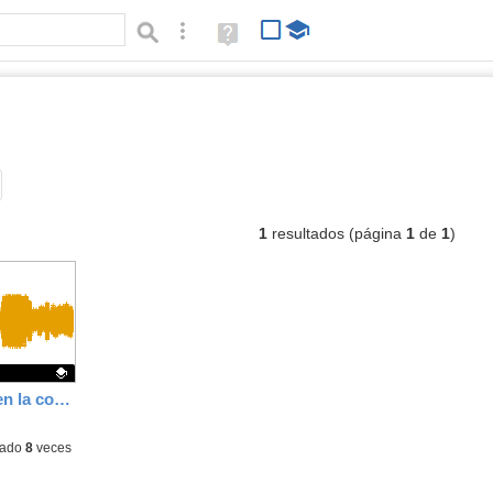
Búsqueda avanzada
Ayuda
(en
ventana
nueva)
udios
Tipo de contenido:
1
resultados (página
1
de
1
)
Episodio 0. Un Yanki en la corte de Carlos IV
hado
8
veces