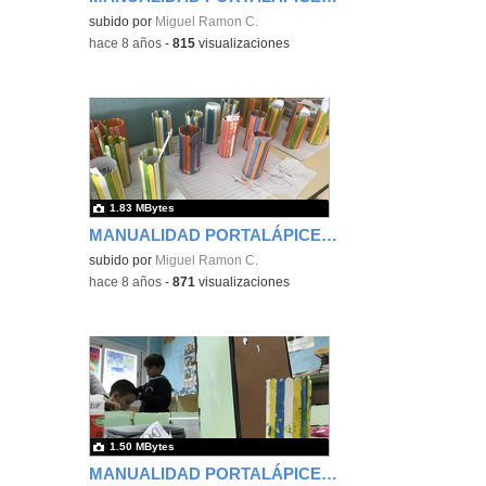
subido por
Miguel Ramon C.
-
hace 8 años
-
815
visualizaciones
1.83 MBytes
MANUALIDAD PORTALÁPICES - TERCERO 5
subido por
Miguel Ramon C.
-
hace 8 años
-
871
visualizaciones
1.50 MBytes
MANUALIDAD PORTALÁPICES - TERCERO 6