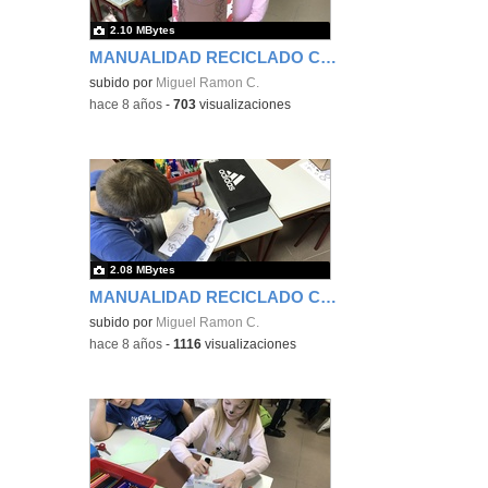
2.10 MBytes
MANUALIDAD RECICLADO CAJA DE ZAPATOS - TERCERO 15
subido por
Miguel Ramon C.
-
hace 8 años
-
703
visualizaciones
2.08 MBytes
MANUALIDAD RECICLADO CAJA DE ZAPATOS - TERCERO 16
subido por
Miguel Ramon C.
-
hace 8 años
-
1116
visualizaciones