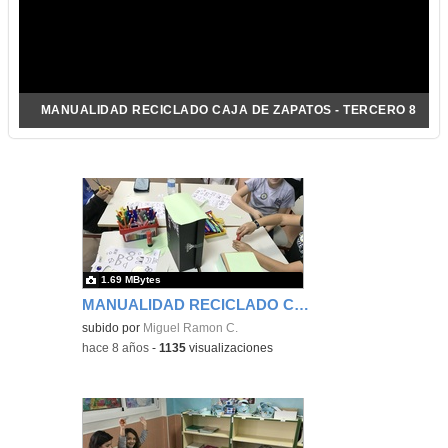
MANUALIDAD RECICLADO CAJA DE ZAPATOS - TERCERO 8
1.69 MBytes
MANUALIDAD RECICLADO CAJA DE ZAPATOS - TERCERO 8
subido por
Miguel Ramon C.
-
hace 8 años
-
1135
visualizaciones