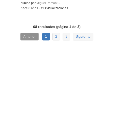
subido por
Miguel Ramon C.
-
hace 8 años
-
713
visualizaciones
68
resultados (página
1
de
3
)
Anterior
1
2
3
Siguiente