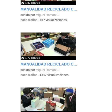
1.87 MBytes
MANUALIDAD RECICLADO CAJA DE ZAPATOS - TERCERO 1
subido por
Miguel Ramon C.
-
hace 8 años
-
667
visualizaciones
1.77 MBytes
MANUALIDAD RECICLADO CAJA DE ZAPATOS - TERCERO 2
subido por
Miguel Ramon C.
-
hace 8 años
-
1317
visualizaciones