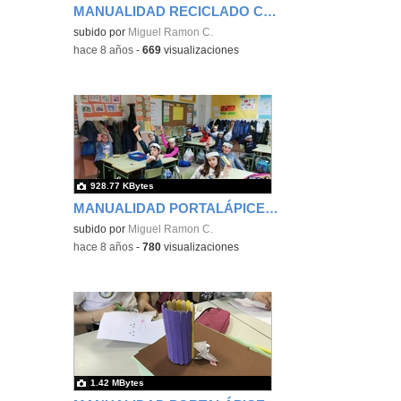
MANUALIDAD RECICLADO CAJA DE ZAPATOS - TERCERO 7
subido por
Miguel Ramon C.
-
hace 8 años
-
669
visualizaciones
928.77 KBytes
MANUALIDAD PORTALÁPICES - TERCERO 1
subido por
Miguel Ramon C.
-
hace 8 años
-
780
visualizaciones
1.42 MBytes