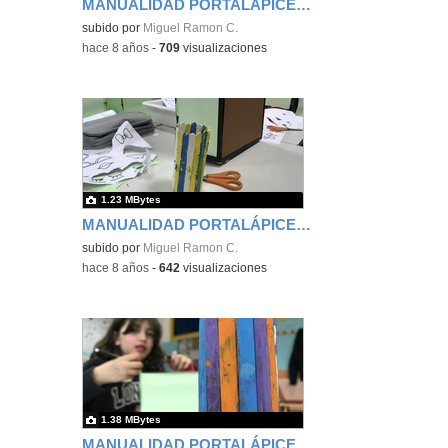
MANUALIDAD PORTALÁPICES - TERCERO 2
subido por
Miguel Ramon C.
-
hace 8 años
-
709
visualizaciones
1.23 MBytes
MANUALIDAD PORTALÁPICES - TERCERO 3
subido por
Miguel Ramon C.
-
hace 8 años
-
642
visualizaciones
1.38 MBytes
MANUALIDAD PORTALÁPICES - TERCERO 4