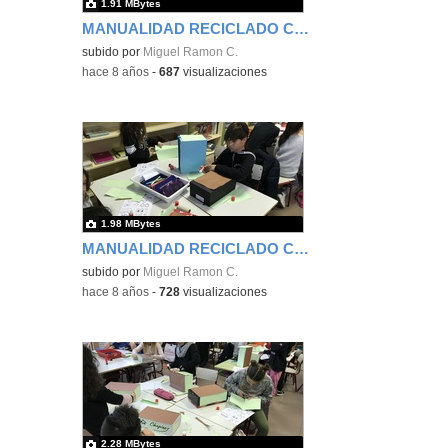
1.91 MBytes
MANUALIDAD RECICLADO CAJA DE ZAPATOS - TERCERO 3
subido por
Miguel Ramon C.
-
hace 8 años
-
687
visualizaciones
1.98 MBytes
MANUALIDAD RECICLADO CAJA DE ZAPATOS - TERCERO 4
subido por
Miguel Ramon C.
-
hace 8 años
-
728
visualizaciones
2.28 MBytes