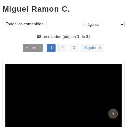
Miguel Ramon C.
imágenes
Tipo de contenido:
Todos los contenidos
68
resultados (página
1
de
3
)
Anterior
1
2
3
Siguiente
›