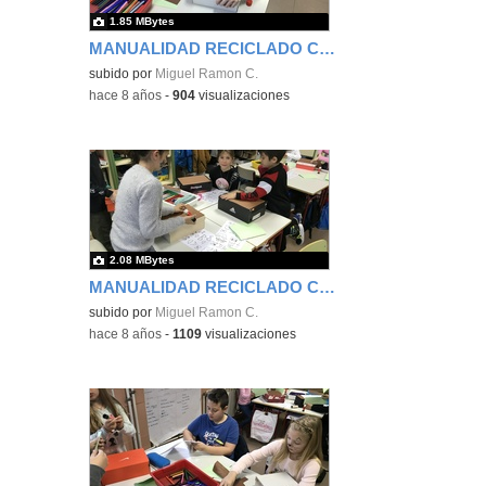
1.85 MBytes
MANUALIDAD RECICLADO CAJA DE ZAPATOS - TERCERO 17
subido por
Miguel Ramon C.
-
hace 8 años
-
904
visualizaciones
2.08 MBytes
MANUALIDAD RECICLADO CAJA DE ZAPATOS - TERCERO 18
subido por
Miguel Ramon C.
-
hace 8 años
-
1109
visualizaciones