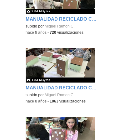
2.04 MBytes
MANUALIDAD RECICLADO CAJA DE ZAPATOS - TERCERO 13
subido por
Miguel Ramon C.
-
hace 8 años
-
720
visualizaciones
1.83 MBytes
MANUALIDAD RECICLADO CAJA DE ZAPATOS - TERCERO 14
subido por
Miguel Ramon C.
-
hace 8 años
-
1063
visualizaciones