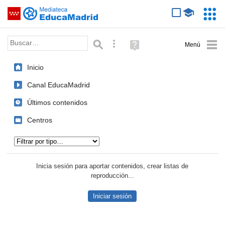
Mediateca de EducaMadrid
Saltar navegación
Servic
Educa
Palabra o frase:
Búsqueda avanzada
Ayuda
(en
ventana
Inicio
nueva)
Canal EducaMadrid
Últimos contenidos
Centros
Tipo de contenido:
Inicia sesión para aportar contenidos, crear listas de
reproducción...
Iniciar sesión