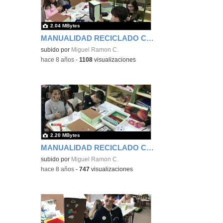
2.04 MBytes
MANUALIDAD RECICLADO CAJA DE ZAPATOS - TERCERO 9
subido por
Miguel Ramon C.
-
hace 8 años
-
1108
visualizaciones
2.20 MBytes
MANUALIDAD RECICLADO CAJA DE ZAPATOS - TERCERO 10
subido por
Miguel Ramon C.
-
hace 8 años
-
747
visualizaciones