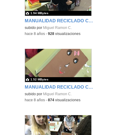
1.94 MBytes
MANUALIDAD RECICLADO CAJA DE ZAPATOS - TERCERO 11
subido por
Miguel Ramon C.
-
hace 8 años
-
928
visualizaciones
1.52 MBytes
MANUALIDAD RECICLADO CAJA DE ZAPATOS - TERCERO 12
subido por
Miguel Ramon C.
-
hace 8 años
-
874
visualizaciones