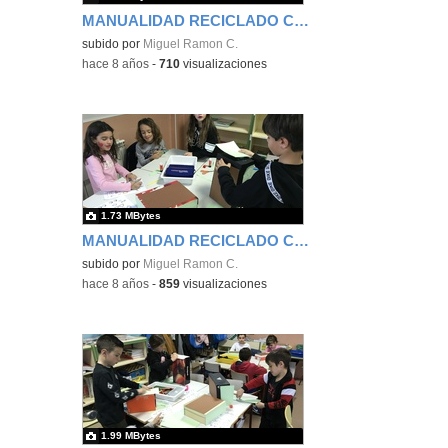
MANUALIDAD RECICLADO CAJA DE ZAPATOS - TERCERO 5
subido por
Miguel Ramon C.
-
hace 8 años
-
710
visualizaciones
1.73 MBytes
MANUALIDAD RECICLADO CAJA DE ZAPATOS - TERCERO 6
subido por
Miguel Ramon C.
-
hace 8 años
-
859
visualizaciones
1.99 MBytes