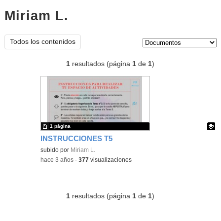
Miriam L.
documentos
Tipo de contenido:
Todos los contenidos
1
resultados (página
1
de
1
)
1 página
INSTRUCCIONES T5
Contenido educativo.
subido por
Miriam L.
-
hace 3 años
-
377
visualizaciones
1
resultados (página
1
de
1
)