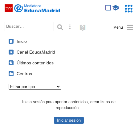
Mediateca de EducaMadrid
Saltar navegación
Servic
Educa
Palabra o frase:
Búsqueda avanzada
Ayuda
(en
ventana
Inicio
nueva)
Canal EducaMadrid
Últimos contenidos
Centros
Tipo de contenido:
Inicia sesión para aportar contenidos, crear listas de
reproducción...
Iniciar sesión