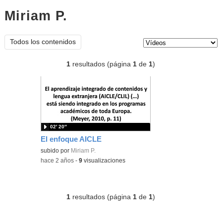
Miriam P.
vídeos
Tipo de contenido:
Todos los contenidos
1
resultados (página
1
de
1
)
02′ 20″
El enfoque AICLE
subido por
Miriam P.
-
hace 2 años
-
9
visualizaciones
1
resultados (página
1
de
1
)