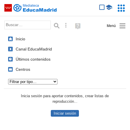
Mediateca de EducaMadrid
Saltar navegación
Servic
Educa
Palabra o frase:
Búsqueda avanzada
Ayuda
(en
ventana
Inicio
nueva)
Canal EducaMadrid
Últimos contenidos
Centros
Tipo de contenido:
Inicia sesión para aportar contenidos, crear listas de
reproducción...
Iniciar sesión