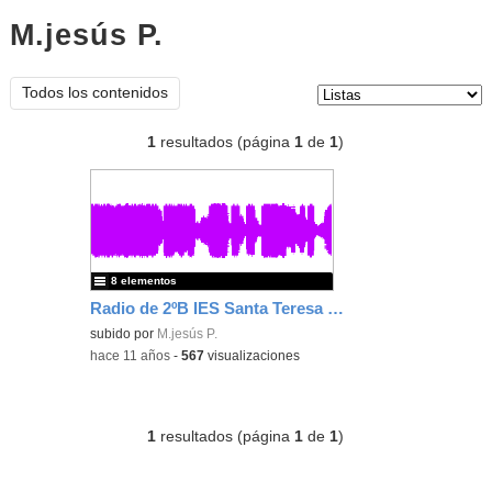
M.jesús P.
listas
Tipo de contenido:
Todos los contenidos
1
resultados (página
1
de
1
)
8 elementos
Radio de 2ºB IES Santa Teresa de Jesús 2015-2016
subido por
M.jesús P.
-
hace 11 años
-
567
visualizaciones
1
resultados (página
1
de
1
)