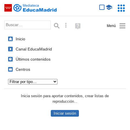
Mediateca de EducaMadrid
Saltar navegación
Servic
Educa
Palabra o frase:
Búsqueda avanzada
Ayuda
(en
ventana
Inicio
nueva)
Canal EducaMadrid
Últimos contenidos
Centros
Tipo de contenido:
Inicia sesión para aportar contenidos, crear listas de
reproducción...
Iniciar sesión