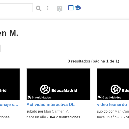
Búsqueda avanzada
Ayuda
(en
ventana
nueva)
en M.
vídeos interactivos
Tipo de contenido:
3
resultados (página
1
de
1
)
0 actividades
0 actividades
Presentación del personaje secreto
Actividad interactiva DL
video leonardo
subido por
Mari Carmen M.
subido por
Mari Car
ciones
-
hace un año
-
364
visualizaciones
-
hace un año
-
302
vi