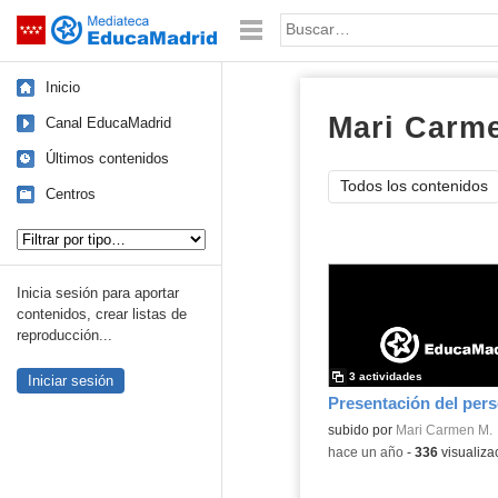
Mediateca de EducaMadrid
Saltar navegación
Palabra o frase:
Inicio
Mari Carm
Canal EducaMadrid
Últimos contenidos
Todos los contenidos
Centros
Tipo de contenido:
Inicia sesión para aportar
contenidos, crear listas de
reproducción...
3 actividades
Iniciar sesión
subido por
Mari Carmen M.
-
hace un año
-
336
visualiza