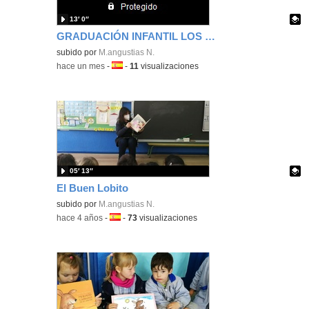
13′ 0″
GRADUACIÓN INFANTIL LOS PERROS
Contenido educativo.
subido por
M.angustias N.
-
hace un mes
-
Idioma:
-
11
visualizaciones
05′ 13″
El Buen Lobito
Contenido educativo.
subido por
M.angustias N.
-
hace 4 años
-
Idioma:
-
73
visualizaciones