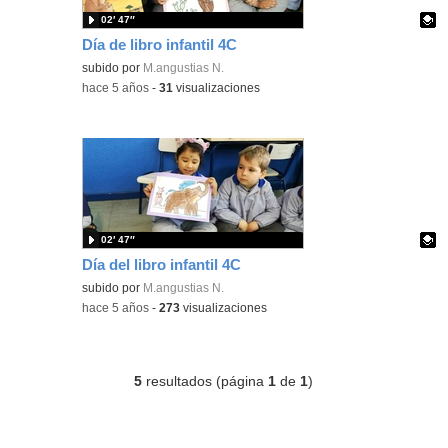
02′ 47″
Día de libro infantil 4C
Contenido educativo.
subido por
M.angustias N.
-
hace 5 años
-
31
visualizaciones
02′ 47″
Día del libro infantil 4C
Contenido educativo.
subido por
M.angustias N.
-
hace 5 años
-
273
visualizaciones
5
resultados (página
1
de
1
)