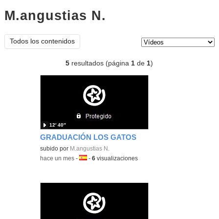
M.angustias N.
vídeos
Tipo de contenido:
Todos los contenidos
5
resultados (página
1
de
1
)
12′ 40″
GRADUACIÓN LOS GATOS
subido por
M.angustias N.
-
hace un mes
-
Idioma:
-
6
visualizaciones