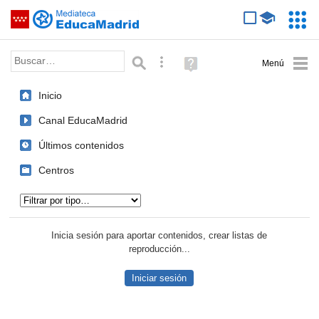
Mediateca de EducaMadrid
Saltar navegación
Servic
Educa
Palabra o frase:
Búsqueda avanzada
Ayuda
(en
ventana
Inicio
nueva)
Canal EducaMadrid
Últimos contenidos
Centros
Tipo de contenido:
Inicia sesión para aportar contenidos, crear listas de
reproducción...
Iniciar sesión