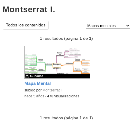
Montserrat I.
mapas mentales
Tipo de contenido:
Todos los contenidos
1
resultados (página
1
de
1
)
53 nodos
Mapa Mental
subido por
Montserrat I.
-
hace 5 años
-
470
visualizaciones
1
resultados (página
1
de
1
)