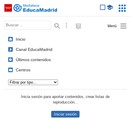
Mediateca de EducaMadrid
Saltar navegación
Servic
Educa
Palabra o frase:
Búsqueda avanzada
Ayuda
(en
ventana
Inicio
nueva)
Canal EducaMadrid
Últimos contenidos
Centros
Tipo de contenido:
Inicia sesión para aportar contenidos, crear listas de
reproducción...
Iniciar sesión