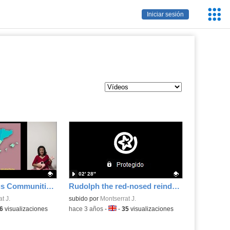
Servic
Iniciar sesión
Educa
02′ 28″
The Autonomous Communities of Spain Song with subtitles
Rudolph the red-nosed reindeer
.
t J.
Contenido educativo.
subido por
Montserrat J.
a:
6
visualizaciones
-
hace 3 años
-
Idioma:
-
35
visualizaciones