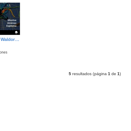
Tablero de multiplicar Waldorf (primaria)
iones
5
resultados (página
1
de
1
)