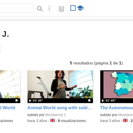
Búsqueda avanzada
Ayuda
(en
ventana
nueva)
 J.
vídeos
Tipo de contenido:
5
resultados (página
1
de
1
)
01′ 40″
01′ 45″
l World
Animal World song with subtitles
Contenido educativo.
subido por
Montserrat J.
Contenido educativo
subido por
Montserra
zaciones
-
hace 3 años
-
Idioma:
-
9
visualizaciones
-
hace 3 años
-
Idiom
-
2