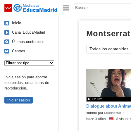
Mediateca de EducaMadrid
Saltar navegación
Palabra o frase:
Inicio
Montserrat
Canal EducaMadrid
Últimos contenidos
Todos los contenidos
Centros
Tipo de contenido:
Inicia sesión para aportar
contenidos, crear listas de
reproducción...
02′ 08″
Iniciar sesión
Dialogue about Anima
Contenido educativo.
subido por
Montserrat J.
-
hace 3 años
-
Idioma:
-
8
visuali