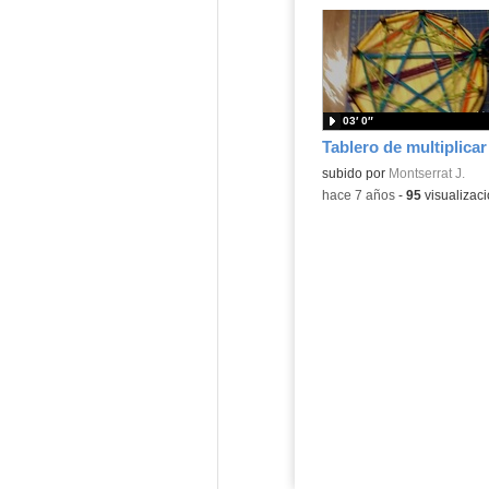
03′ 0″
Contenido educativo.
subido por
Montserrat J.
-
hace 7 años
-
95
visualizac