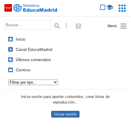
Mediateca de EducaMadrid
Saltar navegación
Servic
Educa
Palabra o frase:
Búsqueda avanzada
Ayuda
(en
ventana
Inicio
nueva)
Canal EducaMadrid
Últimos contenidos
Centros
Tipo de contenido:
Inicia sesión para aportar contenidos, crear listas de
reproducción...
Iniciar sesión