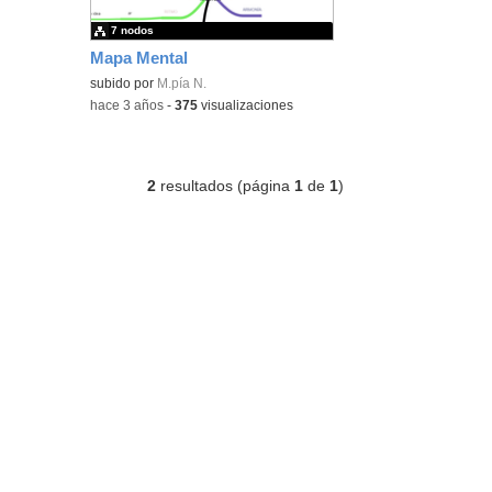
7 nodos
Mapa Mental
subido por
M.pía N.
-
hace 3 años
-
375
visualizaciones
2
resultados (página
1
de
1
)