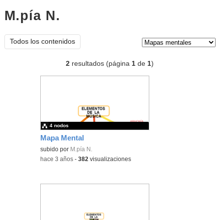
M.pía N.
mapas mentales
Tipo de contenido:
Todos los contenidos
2
resultados (página
1
de
1
)
4 nodos
Mapa Mental
subido por
M.pía N.
-
hace 3 años
-
382
visualizaciones