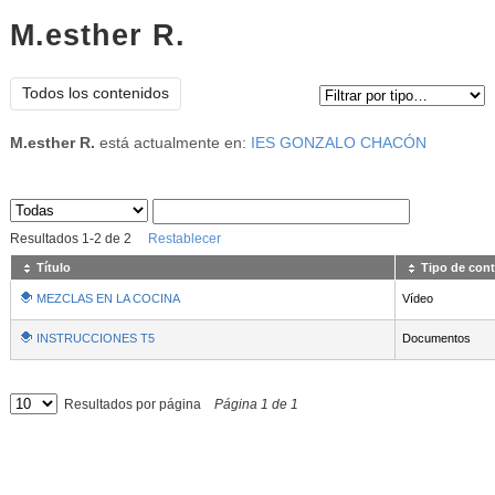
M.esther R.
Tipo de contenido:
Todos los contenidos
M.esther R.
está actualmente en:
IES GONZALO CHACÓN
Sus archivos
:
Resultados
1
-
2
de
2
Restablecer
Título
Tipo de con
MEZCLAS EN LA COCINA
Vídeo
INSTRUCCIONES T5
Documentos
Resultados por página
Página
1
de
1