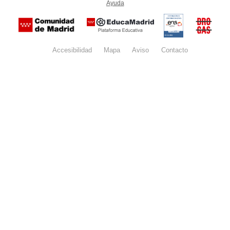
Ayuda
(en ventana nueva)
Certificación
Buzón
de
anónim
conformidad
del Pla
con el
Regiona
Esquema
contra l
Nacional de
Accesibilidad
Mapa
web
Aviso
legal
Contacto
Drogas 
Seguridad
la
(categoría
Comunid
MEDIA). El
de Madr
documento
se abrirá en
ventana
nueva.