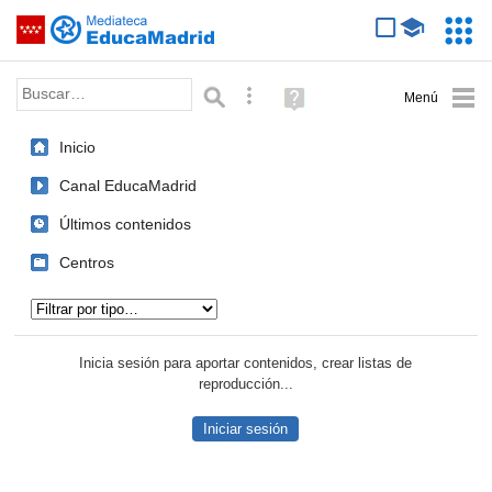
Mediateca de EducaMadrid
Saltar navegación
Servic
Educa
Palabra o frase:
Búsqueda avanzada
Ayuda
(en
ventana
Inicio
nueva)
Canal EducaMadrid
Últimos contenidos
Centros
Tipo de contenido:
Inicia sesión para aportar contenidos, crear listas de
reproducción...
Iniciar sesión