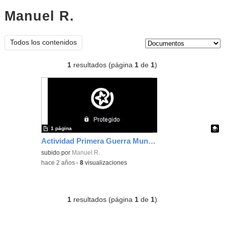
Manuel R.
documentos
Tipo de contenido:
Todos los contenidos
1
resultados (página
1
de
1
)
1 página
Actividad Primera Guerra Mundial
Contenido educativo.
subido por
Manuel R.
-
hace 2 años
-
8
visualizaciones
1
resultados (página
1
de
1
)