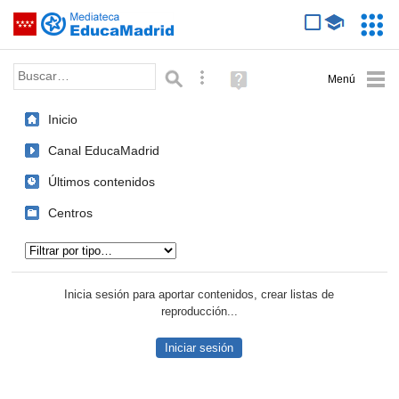
Mediateca de EducaMadrid
Saltar navegación
Servic
Educa
Palabra o frase:
Búsqueda avanzada
Ayuda
(en
ventana
Inicio
nueva)
Canal EducaMadrid
Últimos contenidos
Centros
Tipo de contenido:
Inicia sesión para aportar contenidos, crear listas de
reproducción...
Iniciar sesión