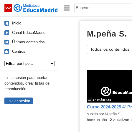
Mediateca de EducaMadrid
Saltar navegación
Palabra o frase:
Inicio
M.peña S.
Á
Canal EducaMadrid
Últimos contenidos
Todos los contenidos
Centros
Tipo de contenido:
Inicia sesión para aportar
contenidos, crear listas de
reproducción...
47 imágenes
Iniciar sesión
Curso 2024-2025 4º Pr
Contenido educativo.
subido por
M.peña S.
-
hace un año
-
2
visualizaci