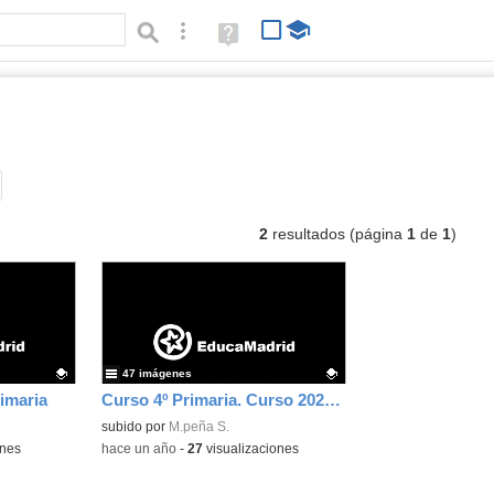
Búsqueda avanzada
Ayuda
(en
ventana
nueva)
lbumes
Tipo de contenido:
2
resultados (página
1
de
1
)
47 imágenes
imaria
Curso 4º Primaria. Curso 2024-25
Contenido educativo.
subido por
M.peña S.
ones
-
hace un año
-
27
visualizaciones