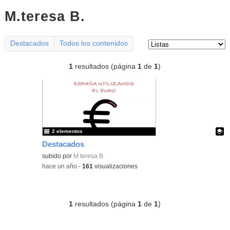
M.teresa B.
listas
Tipo de contenido:
Destacados
Todos los contenidos
1
resultados (página
1
de
1
)
2 elementos
Destacados
Contenido educativo.
subido por
M.teresa B.
-
hace un año
-
161
visualizaciones
1
resultados (página
1
de
1
)