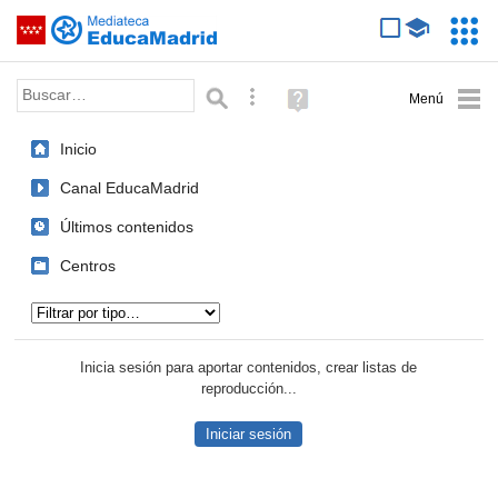
Mediateca de EducaMadrid
Saltar navegación
Servic
Educa
Palabra o frase:
Búsqueda avanzada
Ayuda
(en
ventana
Inicio
nueva)
Canal EducaMadrid
Últimos contenidos
Centros
Tipo de contenido:
Inicia sesión para aportar contenidos, crear listas de
reproducción...
Iniciar sesión