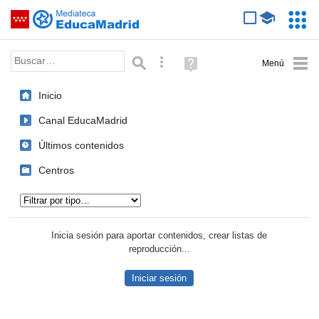
Mediateca de EducaMadrid
Saltar navegación
Servic
Educa
Palabra o frase:
Búsqueda avanzada
Ayuda
(en
ventana
Inicio
nueva)
Canal EducaMadrid
Últimos contenidos
Centros
Tipo de contenido:
Inicia sesión para aportar contenidos, crear listas de
reproducción...
Iniciar sesión