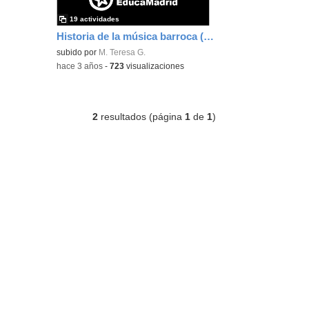
19 actividades
Historia de la música barroca (vídeo enriquecido)
subido por
M. Teresa G.
-
hace 3 años
-
723
visualizaciones
2
resultados (página
1
de
1
)