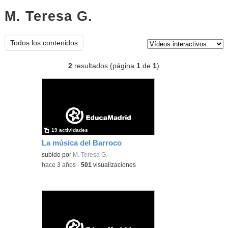
M. Teresa G.
vídeos interactivos
Tipo de contenido:
Todos los contenidos
2
resultados (página
1
de
1
)
19 actividades
La música del Barroco
subido por
M. Teresa G.
-
hace 3 años
-
501
visualizaciones