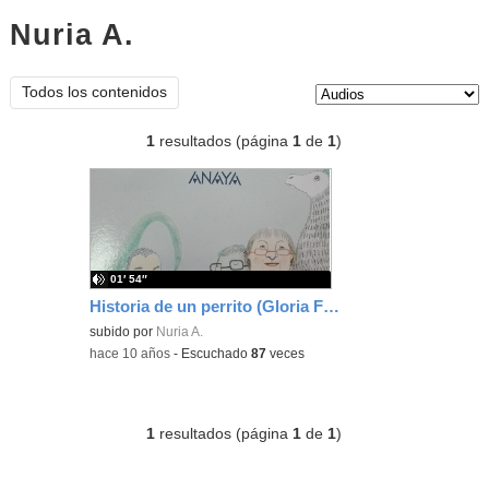
Nuria A.
audios
Tipo de contenido:
Todos los contenidos
1
resultados (página
1
de
1
)
01′ 54″
Historia de un perrito (Gloria Fuertes)
subido por
Nuria A.
-
hace 10 años
-
Escuchado
87
veces
1
resultados (página
1
de
1
)