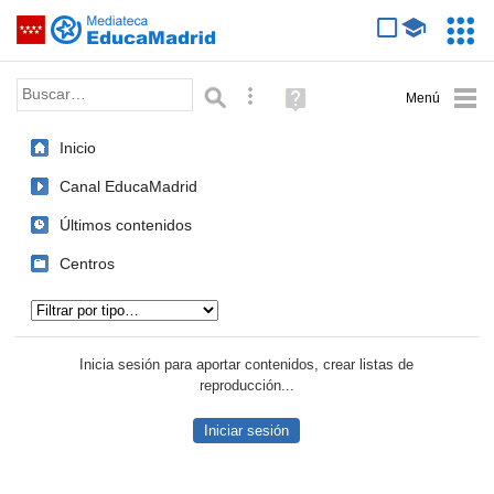
Mediateca de EducaMadrid
Saltar navegación
Servic
Educa
Palabra o frase:
Búsqueda avanzada
Ayuda
(en
ventana
Inicio
nueva)
Canal EducaMadrid
Últimos contenidos
Centros
Tipo de contenido:
Inicia sesión para aportar contenidos, crear listas de
reproducción...
Iniciar sesión