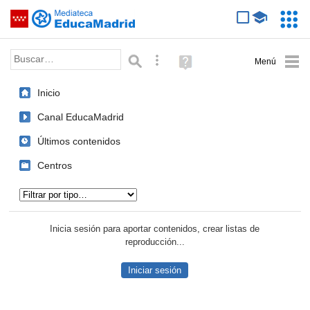
Mediateca de EducaMadrid
Saltar navegación
Servic
Educa
Palabra o frase:
Búsqueda avanzada
Ayuda
(en
ventana
Inicio
nueva)
Canal EducaMadrid
Últimos contenidos
Centros
Tipo de contenido:
Inicia sesión para aportar contenidos, crear listas de
reproducción...
Iniciar sesión