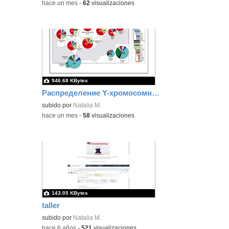
-
hace un mes
-
62
visualizaciones
946.68 KBytes
Распределение Y-хромосомных гаплогрупп среди населения Пиренейского полуострова, Северной Африки и сефардских евреев
subido por
Natalia M.
-
hace un mes
-
58
visualizaciones
143.05 KBytes
taller
subido por
Natalia M.
-
hace 6 años
-
521
visualizaciones