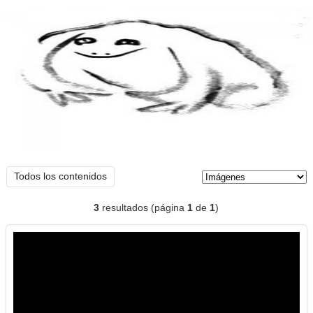
Natalia M.
imágenes
Tipo de contenido:
Todos los contenidos
3
resultados (página
1
de
1
)