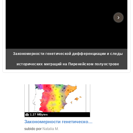
›
Закономерности генетической дифференциации и следы
исторических миграций на Пиренейском полуострове
1.27 MBytes
Закономерности генетической дифференциации и следы исторических миграций на Пиренейском полуострове
subido por
Natalia M.