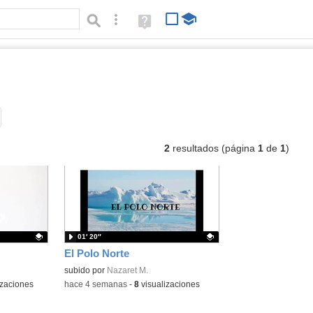
Búsqueda avanzada
Ayuda
(en
ventana
nueva)
vídeos
Tipo de contenido:
2
resultados (página
1
de
1
)
01′ 20″
El Polo Norte
Contenido educativo.
subido por
Nazaret M.
izaciones
-
hace 4 semanas
-
8
visualizaciones