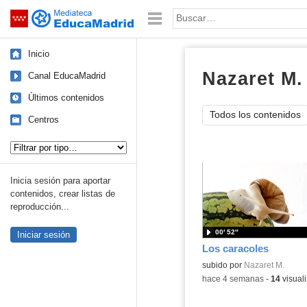
Mediateca de EducaMadrid
Saltar navegación
Palabra o frase:
Inicio
Nazaret M.
Canal EducaMadrid
Últimos contenidos
Todos los contenidos
Centros
Tipo de contenido:
Inicia sesión para aportar
contenidos, crear listas de
reproducción...
00′ 52″
Iniciar sesión
Los caracoles
Contenido educativo.
subido por
Nazaret M.
-
hace 4 semanas
-
14
visual