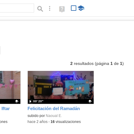
Búsqueda avanzada
Ayuda
(en
ventana
nueva)
ídeos
Tipo de contenido:
2
resultados (página
1
de
1
)
00′ 20″
Iftar
Felicitación del Ramadán
Contenido educativo.
subido por
Naoual E.
iones
-
hace 2 años
-
16
visualizaciones