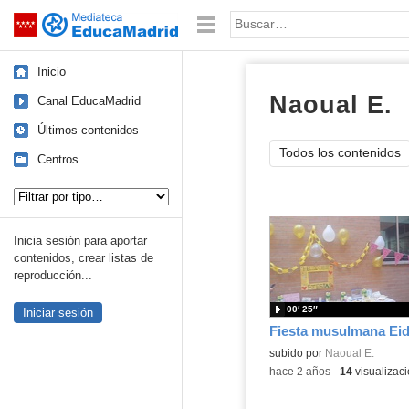
Mediateca de EducaMadrid
Saltar navegación
Palabra o frase:
Inicio
Naoual E.
v
Canal EducaMadrid
Últimos contenidos
Todos los contenidos
Centros
Tipo de contenido:
Inicia sesión para aportar
contenidos, crear listas de
reproducción...
00′ 25″
Iniciar sesión
Fiesta musulmana Eid 
Contenido educativo.
subido por
Naoual E.
-
hace 2 años
-
14
visualizac