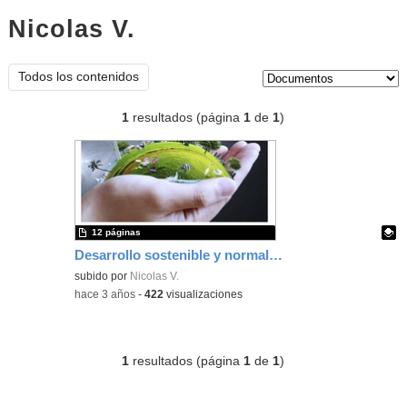
Nicolas V.
documentos
Tipo de contenido:
Todos los contenidos
1
resultados (página
1
de
1
)
12 páginas
Desarrollo sostenible y normalización
Contenido educativo.
subido por
Nicolas V.
-
hace 3 años
-
422
visualizaciones
1
resultados (página
1
de
1
)