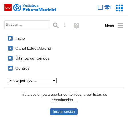
Mediateca de EducaMadrid
Saltar navegación
Servic
Educa
Palabra o frase:
Búsqueda avanzada
Ayuda
(en
ventana
Inicio
nueva)
Canal EducaMadrid
Últimos contenidos
Centros
Tipo de contenido:
Inicia sesión para aportar contenidos, crear listas de
reproducción...
Iniciar sesión