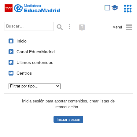
Mediateca de EducaMadrid
Saltar navegación
Servic
Educa
Palabra o frase:
Búsqueda avanzada
Ayuda
(en
ventana
Inicio
nueva)
Canal EducaMadrid
Últimos contenidos
Centros
Tipo de contenido:
Inicia sesión para aportar contenidos, crear listas de
reproducción...
Iniciar sesión