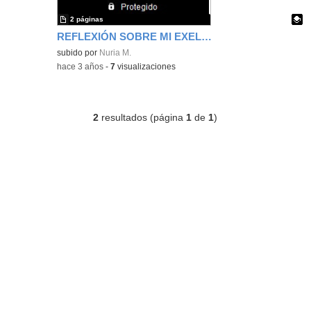
2 páginas
REFLEXIÓN SOBRE MI EXELEARNING
Contenido educativo.
subido por
Nuria M.
-
hace 3 años
-
7
visualizaciones
2
resultados (página
1
de
1
)