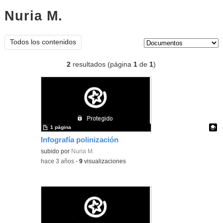
Nuria M.
documentos
Tipo de contenido:
Todos los contenidos
2
resultados (página
1
de
1
)
1 página
Infografía polinización
Contenido educativo.
subido por
Nuria M.
-
hace 3 años
-
9
visualizaciones